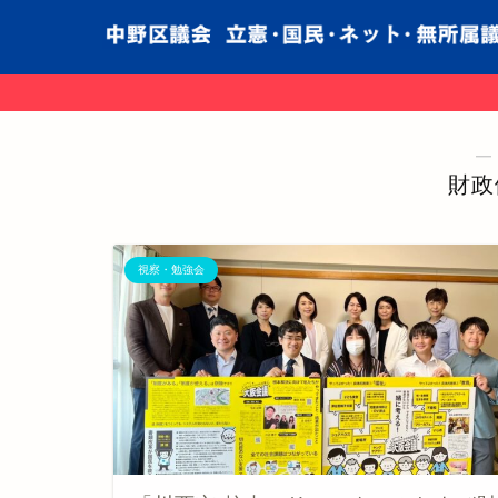
―
財政
視察・勉強会