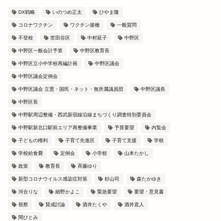
DX戦略
いのつめ正太
ひやま隆
コロナワクチン
ワクチン接種
一般質問
不登校
世田谷区
中村延子
中野区
中野区一般会計予算
中野区教育長
中野区立小中学校再編計画
中野区議会
中野区議会定例会
中野区議会 立憲・国民・ネット・無所属議員団
中野区議長
中野区長
中野駅周辺整備・西武新宿線沿線まちづくり調査特別委員会
中野駅新北口駅前エリア再整備事業
予算要望
内覧会
子どもの権利
子育て先進区
子育て支援
学校
学校給食費
定例会
小学校
山本たかし
政策
教育長
斉藤ゆり
新型コロナウイルス感染症対策
杉山司
森たかゆき
河合りな
細野かよこ
緊急要望
要望・意見書
視察
賛成討論
酒井たくや
酒井直人
間ひとみ