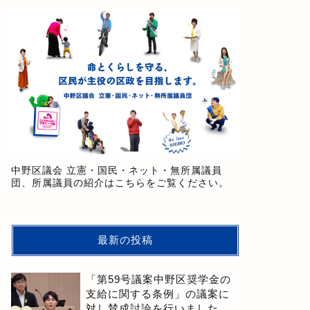
中野区議会 立憲・国民・ネット・無所属議員
団、所属議員の紹介はこちらをご覧ください。
最新の投稿
「第59号議案中野区奨学金の
支給に関する条例」の議案に
対し賛成討論を行いました。