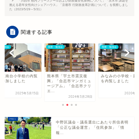
「川西市 校内フリースクールおよび財政健全化条例について」「茨木市 課題を
抱える若年女性向けシェアハウス」「京都市 行財政改革計画について」を視察しまし
た（2023/5/29～5/31）
関連する記事
・勉強会
視察・勉強会
視察・勉強会
野区南台小学校の内覧
熊本県「宇土市震災復
みなみの小学校・新
に参加しました
興」「合志市マンガミュ
を内覧しました
ージアム」「合志市クリ
エ...
2025年3月15日
2020年9
2024年3月28日
中野区議会・議長選出にあたり所信表明
「公正な議会運営」「住民参加」「情
報...