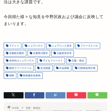
法は大きな課題です。
今回得た様々な知見を中野区政および議会に反映して
まいります。
アドミリ
シェアハウス
シェアリンク茨木
フリースクール
京都府京都市
兵庫県川西市
大阪府茨木市
女性向けシェアハウス
子どもファースト
広報・発信
校内フリースクール
生活保護
社会課題
行財政改革計画
視察
財政健全化条例
HOME
視察・勉強会