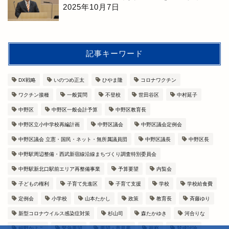
2025年10月7日
記事キーワード
DX戦略
いのつめ正太
ひやま隆
コロナワクチン
ワクチン接種
一般質問
不登校
世田谷区
中村延子
中野区
中野区一般会計予算
中野区教育長
中野区立小中学校再編計画
中野区議会
中野区議会定例会
中野区議会 立憲・国民・ネット・無所属議員団
中野区議長
中野区長
中野駅周辺整備・西武新宿線沿線まちづくり調査特別委員会
中野駅新北口駅前エリア再整備事業
予算要望
内覧会
子どもの権利
子育て先進区
子育て支援
学校
学校給食費
定例会
小学校
山本たかし
政策
教育長
斉藤ゆり
新型コロナウイルス感染症対策
杉山司
森たかゆき
河合りな
細野かよこ
緊急要望
要望・意見書
視察
賛成討論