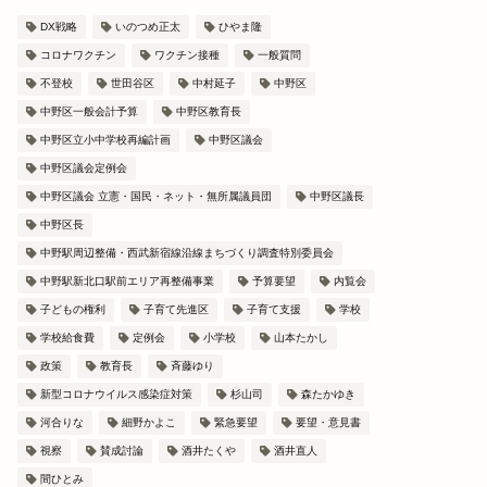
DX戦略
いのつめ正太
ひやま隆
コロナワクチン
ワクチン接種
一般質問
不登校
世田谷区
中村延子
中野区
中野区一般会計予算
中野区教育長
中野区立小中学校再編計画
中野区議会
中野区議会定例会
中野区議会 立憲・国民・ネット・無所属議員団
中野区議長
中野区長
中野駅周辺整備・西武新宿線沿線まちづくり調査特別委員会
中野駅新北口駅前エリア再整備事業
予算要望
内覧会
子どもの権利
子育て先進区
子育て支援
学校
学校給食費
定例会
小学校
山本たかし
政策
教育長
斉藤ゆり
新型コロナウイルス感染症対策
杉山司
森たかゆき
河合りな
細野かよこ
緊急要望
要望・意見書
視察
賛成討論
酒井たくや
酒井直人
間ひとみ