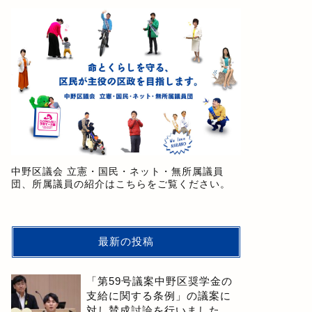
中野区議会 立憲・国民・ネット・無所属議員
団、所属議員の紹介はこちらをご覧ください。
最新の投稿
「第59号議案中野区奨学金の
支給に関する条例」の議案に
対し賛成討論を行いました。