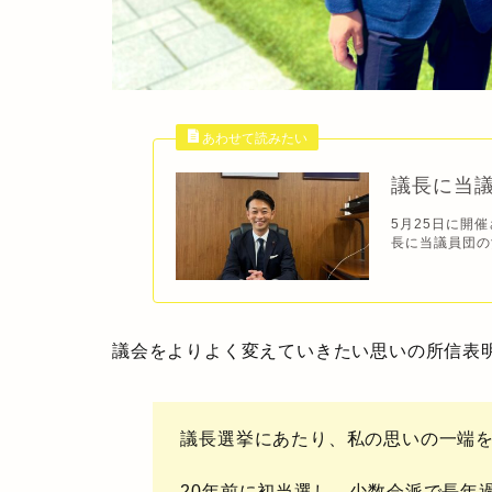
議長に当
5月25日に開
長に当議員団の
議会をよりよく変えていきたい思いの所信表
議長選挙にあたり、私の思いの一端
20年前に初当選し、少数会派で長年