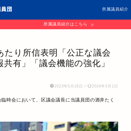
所属議員紹介
所属議員紹介はこちら
あたり所信表明「公正な議会
報共有」「議会機能の強化」
2023年5月26日
/
2024年3月1日
議会臨時会において、区議会議長に当議員団の酒井たく