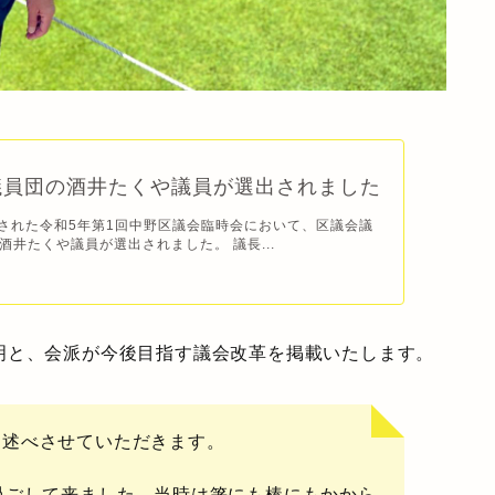
議員団の酒井たくや議員が選出されました
催された令和5年第1回中野区議会臨時会において、区議会議
酒井たくや議員が選出されました。 議長...
明と、会派が今後目指す議会改革を掲載いたします。
を述べさせていただきます。
過ごして来ました。当時は箸にも棒にもかから