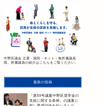
中野区議会 立憲・国民・ネット・無所属議員
団、所属議員の紹介はこちらをご覧ください。
最新の投稿
「第59号議案中野区奨学金の
支給に関する条例」の議案に
対し賛成討論を行いました。