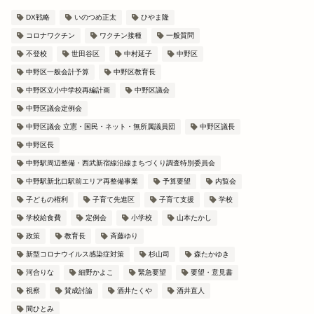
DX戦略
いのつめ正太
ひやま隆
コロナワクチン
ワクチン接種
一般質問
不登校
世田谷区
中村延子
中野区
中野区一般会計予算
中野区教育長
中野区立小中学校再編計画
中野区議会
中野区議会定例会
中野区議会 立憲・国民・ネット・無所属議員団
中野区議長
中野区長
中野駅周辺整備・西武新宿線沿線まちづくり調査特別委員会
中野駅新北口駅前エリア再整備事業
予算要望
内覧会
子どもの権利
子育て先進区
子育て支援
学校
学校給食費
定例会
小学校
山本たかし
政策
教育長
斉藤ゆり
新型コロナウイルス感染症対策
杉山司
森たかゆき
河合りな
細野かよこ
緊急要望
要望・意見書
視察
賛成討論
酒井たくや
酒井直人
間ひとみ