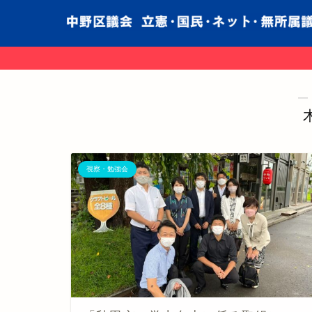
―
視察・勉強会