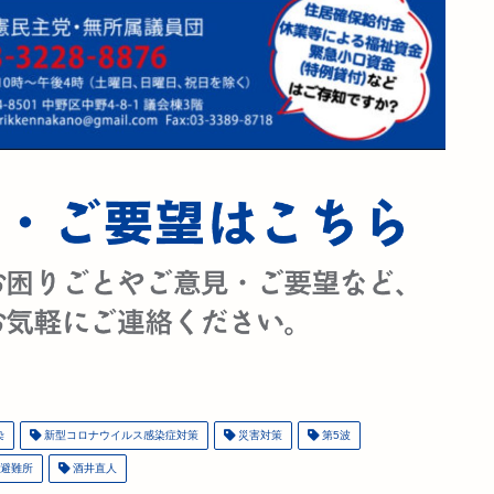
染
新型コロナウイルス感染症対策
災害対策
第5波
避難所
酒井直人