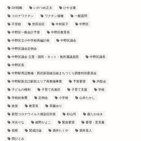
DX戦略
いのつめ正太
ひやま隆
コロナワクチン
ワクチン接種
一般質問
不登校
世田谷区
中村延子
中野区
中野区一般会計予算
中野区教育長
中野区立小中学校再編計画
中野区議会
中野区議会定例会
中野区議会 立憲・国民・ネット・無所属議員団
中野区議長
中野区長
中野駅周辺整備・西武新宿線沿線まちづくり調査特別委員会
中野駅新北口駅前エリア再整備事業
予算要望
内覧会
子どもの権利
子育て先進区
子育て支援
学校
学校給食費
定例会
小学校
山本たかし
政策
教育長
斉藤ゆり
新型コロナウイルス感染症対策
杉山司
森たかゆき
河合りな
細野かよこ
緊急要望
要望・意見書
視察
賛成討論
酒井たくや
酒井直人
間ひとみ