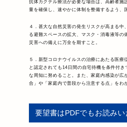
抗体カクテル療法が必要な場合
は、高齢者施
量を確保し、速やかに体制を整備するよう、
４．
甚大な自然災害の発生リスクが高まる中
る避難スペースの拡大、マスク・消毒液等の
災害への備えに万全を期すこと
。
５．
新型コロナウイルスの治療にあたる医療
と認定されても14日間の自宅待機を条件付
な周知に努めること。また、家庭内感染が広
合」や「家庭内で普段から注意する点」をわ
要望書はPDFでもお読み