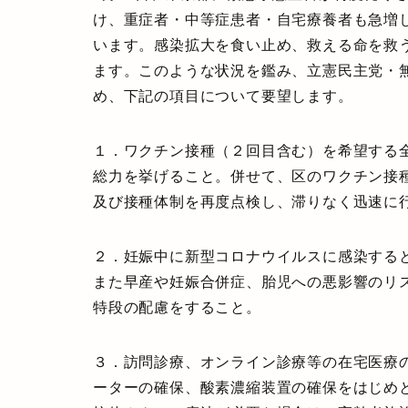
け、重症者・中等症患者・自宅療養者も急増
います。感染拡大を食い止め、救える命を救
ます。このような状況を鑑み、立憲民主党・
め、
下記の項目について要望します。
１．
ワクチン接種（２回目含む）を希望する
総力を挙げること
。併せて、区のワクチン接
及び接種体制を再度点検し、滞りなく迅速に
２．
妊娠中に新型コロナウイルスに感染する
また早産や妊娠合併症、胎児への悪影響のリ
特段の配慮をすること
。
３．
訪問診療、オンライン診療等の在宅医療
ーターの確保、酸素濃縮装置の確保をはじめ