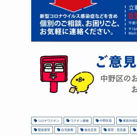
コロナワクチン
ワクチン接種
中野区長
家庭内感
緊急要望
自宅療養
複合災害
要望・意見書