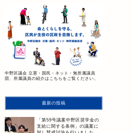
中野区議会 立憲・国民・ネット・無所属議員
団、所属議員の紹介はこちらをご覧ください。
最新の投稿
「第59号議案中野区奨学金の
支給に関する条例」の議案に
対し賛成討論を行いました。