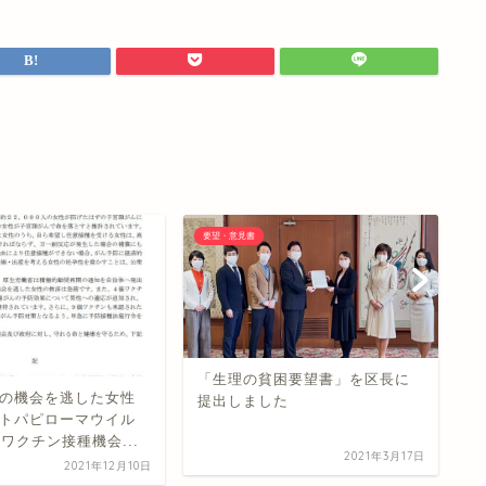
要望・意見書
要
「生理の貧困要望書」を区長に
「
の機会を逃した女性
提出しました
和
トパピローマウイル
た
ワクチン接種機会...
2021年3月17日
2021年12月10日