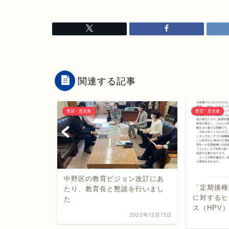
関連する記事
要望・意見書
要望・意見書
教育長に令
中野区の教育ビジョン改訂にあ
「定期接種
を提出しまし
たり、教育長と懇談を行いまし
に対するヒ
た
ス（HPV）
2020年10月29日
2022年12月15日