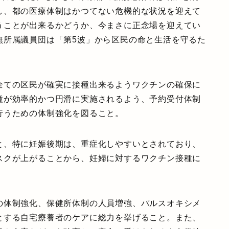
し、都の医療体制はかつてない危機的な状況を迎えて
うことが出来るかどうか、今まさに正念場を迎えてい
無所属議員団は
「第5波」から区民の命と生活を守るた
全ての区民が確実に接種出来るよう
ワクチンの確保に
種が効率的かつ円滑に実施されるよう、
予約受付体制
行うための体制強化
を図ること。
と、特に妊娠後期は、重症化しやすいとされており、
スクが上がることから、
妊婦に対するワクチン接種に
の体制強化、保健所体制の人員増強、パルスオキシメ
とする
自宅療養者のケアに総力を挙げること
。また、