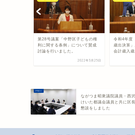
「議会の議決
第28号議案「中野区子どもの権
令和4年度
する条例の
利に関する条例」について賛成
歳出決算」
に対し...
討論を行いました。
会計歳入歳
2025年3月21日
2022年3月25日
ながつま昭衆議院議員・西
けいた都議会議員と共に区
懇談をしました