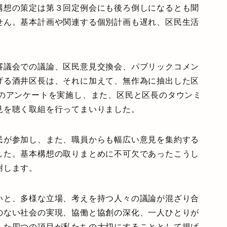
構想の策定は第３回定例会にも後ろ倒しになるとも聞
せん。基本計画や関連する個別計画も遅れ、区民生活
審議会での議論、区民意見交換会、パブリックコメン
げる酒井区長は、それに加えて、無作為に抽出した区
へのアンケートを実施し、また、区民と区長のタウンミ
見を聴く取組を行ってまいりました。
民が参加し、また、職員からも幅広い意見を集約する
した。基本構想の取りまとめに不可欠であったこうし
謝します。
いと、多様な立場、考えを持つ人々の議論が混ざり合
のない社会の実現、協働と協創の深化、一人ひとりが
した四つの項目が私たちの大切にすることとして掲げ