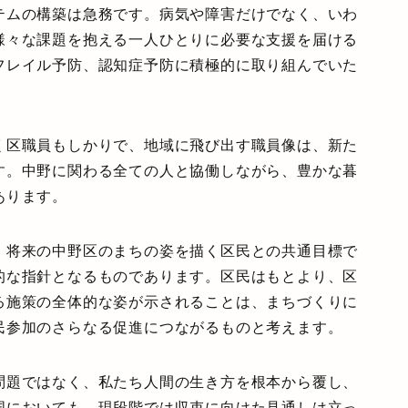
テムの構築は急務です。病気や障害だけでなく、いわ
様々な課題を抱える一人ひとりに必要な支援を届ける
フレイル予防、認知症予防に積極的に取り組んでいた
く区職員もしかりで、地域に飛び出す職員像は、新た
す。中野に関わる全ての人と協働しながら、豊かな暮
あります。
、将来の中野区のまちの姿を描く区民との共通目標で
的な指針となるものであります。区民はもとより、区
る施策の全体的な姿が示されることは、まちづくりに
民参加のさらなる促進につながるものと考えます。
問題ではなく、私たち人間の生き方を根本から覆し、
国においても、現段階では収束に向けた見通しは立っ