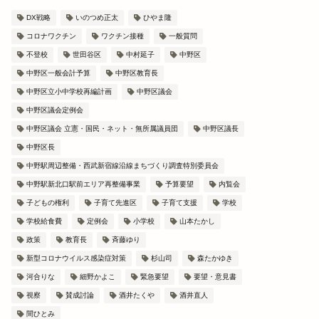
DX戦略
いのつめ正太
ひやま隆
コロナワクチン
ワクチン接種
一般質問
不登校
世田谷区
中村延子
中野区
中野区一般会計予算
中野区教育長
中野区立小中学校再編計画
中野区議会
中野区議会定例会
中野区議会 立憲・国民・ネット・無所属議員団
中野区議長
中野区長
中野駅周辺整備・西武新宿線沿線まちづくり調査特別委員会
中野駅新北口駅前エリア再整備事業
予算要望
内覧会
子どもの権利
子育て先進区
子育て支援
学校
学校給食費
定例会
小学校
山本たかし
政策
教育長
斉藤ゆり
新型コロナウイルス感染症対策
杉山司
森たかゆき
河合りな
細野かよこ
緊急要望
要望・意見書
視察
賛成討論
酒井たくや
酒井直人
間ひとみ
論・議会報告
討論・議会報告