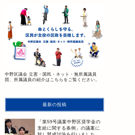
中野区議会 立憲・国民・ネット・無所属議員
団、所属議員の紹介はこちらをご覧ください。
最新の投稿
「第59号議案中野区奨学金の
支給に関する条例」の議案に
対し賛成討論を行いました。