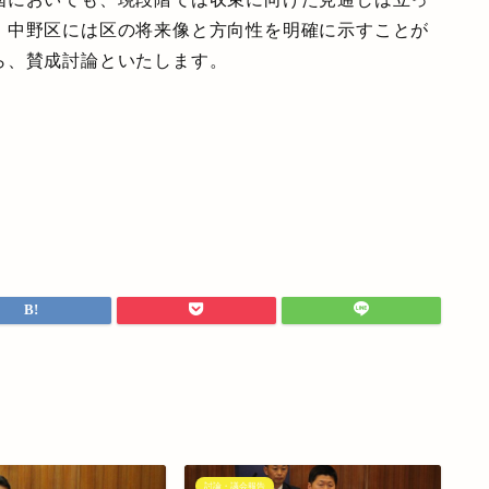
、中野区には区の将来像と方向性を明確に示すことが
ら、賛成討論といたします。
討論・議会報告
討