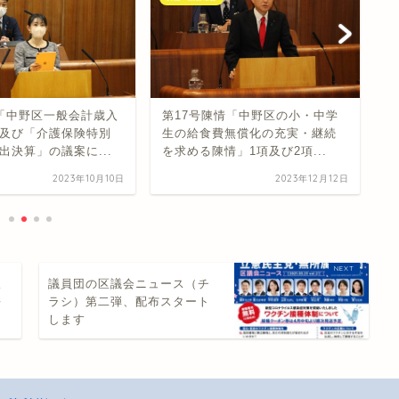
「中野区一般会計歳入
第17号陳情「中野区の小・中学
議
及び「介護保険特別
生の給食費無償化の充実・継続
に
出決算」の議案に...
を求める陳情」1項及び2項...
一
2023年10月10日
2023年12月12日
沢
議員団の区議会ニュース（チ
長
ラシ）第二弾、配布スタート
します