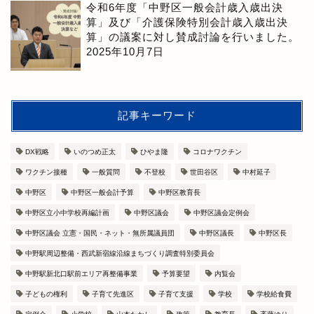
令和6年度「中野区一般会計歳入歳出決
算」及び「介護保険特別会計歳入歳出決
算」の議案に対し賛成討論を行いました。
2025年10月7日
記事キーワード
DX戦略
いのつめ正太
ひやま隆
コロナワクチン
ワクチン接種
一般質問
不登校
世田谷区
中村延子
中野区
中野区一般会計予算
中野区教育長
中野区立小中学校再編計画
中野区議会
中野区議会定例会
中野区議会 立憲・国民・ネット・無所属議員団
中野区議長
中野区長
中野駅周辺整備・西武新宿線沿線まちづくり調査特別委員会
中野駅新北口駅前エリア再整備事業
予算要望
内覧会
子どもの権利
子育て先進区
子育て支援
学校
学校給食費