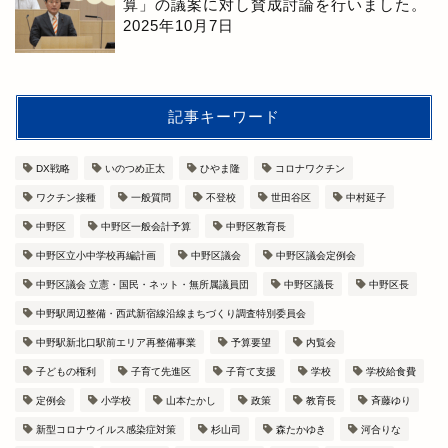
算」の議案に対し賛成討論を行いました。
2025年10月7日
記事キーワード
DX戦略
いのつめ正太
ひやま隆
コロナワクチン
ワクチン接種
一般質問
不登校
世田谷区
中村延子
中野区
中野区一般会計予算
中野区教育長
中野区立小中学校再編計画
中野区議会
中野区議会定例会
中野区議会 立憲・国民・ネット・無所属議員団
中野区議長
中野区長
中野駅周辺整備・西武新宿線沿線まちづくり調査特別委員会
中野駅新北口駅前エリア再整備事業
予算要望
内覧会
子どもの権利
子育て先進区
子育て支援
学校
学校給食費
定例会
小学校
山本たかし
政策
教育長
斉藤ゆり
新型コロナウイルス感染症対策
杉山司
森たかゆき
河合りな