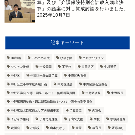
算」及び「介護保険特別会計歳入歳出決
算」の議案に対し賛成討論を行いました。
2025年10月7日
記事キーワード
DX戦略
いのつめ正太
ひやま隆
コロナワクチン
ワクチン接種
一般質問
不登校
世田谷区
中村延子
中野区
中野区一般会計予算
中野区教育長
中野区立小中学校再編計画
中野区議会
中野区議会定例会
中野区議会 立憲・国民・ネット・無所属議員団
中野区議長
中野区長
中野駅周辺整備・西武新宿線沿線まちづくり調査特別委員会
中野駅新北口駅前エリア再整備事業
予算要望
内覧会
子どもの権利
子育て先進区
子育て支援
学校
学校給食費
定例会
小学校
山本たかし
政策
教育長
斉藤ゆり