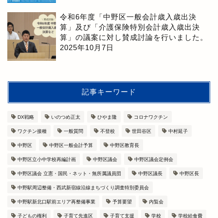
令和6年度「中野区一般会計歳入歳出決
算」及び「介護保険特別会計歳入歳出決
算」の議案に対し賛成討論を行いました。
2025年10月7日
記事キーワード
DX戦略
いのつめ正太
ひやま隆
コロナワクチン
ワクチン接種
一般質問
不登校
世田谷区
中村延子
中野区
中野区一般会計予算
中野区教育長
中野区立小中学校再編計画
中野区議会
中野区議会定例会
中野区議会 立憲・国民・ネット・無所属議員団
中野区議長
中野区長
中野駅周辺整備・西武新宿線沿線まちづくり調査特別委員会
中野駅新北口駅前エリア再整備事業
予算要望
内覧会
子どもの権利
子育て先進区
子育て支援
学校
学校給食費