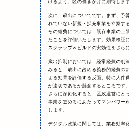
けるよう、区の働きかけに期待
しま
次に、歳出についてです。まず、予
れていない新規・拡充事業を立案す
その経費については、既存事業の上
たことを評価いたします。
効果検証
スクラップ＆ビルドの実効性をさら
歳出抑制においては、経常経費の削
みると、歳出に占める義務的経費の
よる効果を評価する反面、特に
人件
が適切であるか懸念
するところです
さらに深刻化すると、区政運営にと
事業を進めるにあたってマンパワー
します。
デジタル政策に関しては、
業務効率化