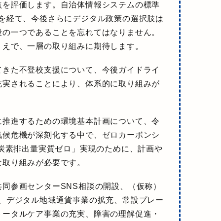
点を評価
します。自治体情報システムの標準
どを経て、今後さらにデジタル政策の選択肢は
段の一つであることを忘れてはなりません。
うえで、一層の取り組みに期待します。
てきた
不登校支援について、今後ガイドライ
充実
されることにより、体系的に取り組みが
に推進するための
環境基本計画について、令
気候危機が深刻化する中で、ゼロカーボンシ
化炭素排出量実質ゼロ」実現のために、計画や
な取り組みが必要です。
共同参画センターSNS相談の開設、（仮称）
査、デジタル地域通貨事業の拡充、常設プレー
トータルケア事業の充実、障害の理解促進・