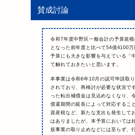
賛成討論
令和7年度中野区一般会計の予算規模は、
となった前年度と比べて54億4100
予算にも大きな影響を与えている
「
て触れておきたいと思います。
本事業は令和6年10月の認可申請取
されており、再検討が必要な状況
で
った転出補償金は見込めなくなり、
償還期間の延長によって対応するこ
資産税など、新たな支出も発生して
はありましたが、本予算においては
規事業の取り止めなどには至らず、