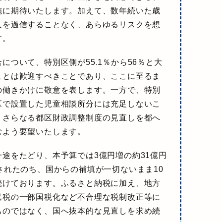
施に期待
いたします。加えて、数年続いた歳
入を過信することなく、あらゆるリスクを想
す。
について、特別区側が55.1％から56％と大
ことは歓迎すべきことであり、ここに至るま
の働きかけに敬意を表します。一方で、特別
区で設置した児童相談所分には充足しないこ
。
さらなる都区財政調整制度の見直しを都へ
むよう要望
いたします。
途をたどり、本予算では3億円増の約31億円
されたのち、国からの補填が一切ないまま10
続けております。
ふるさと納税に加え、地方
民税の一部国税化など不合理な税制改正等に
ものではなく、国へ抜本的な見直しを求め続