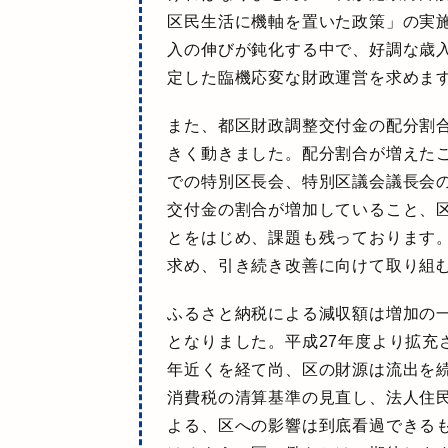
区民生活に機軸を置いた政策」の実
入の伸びが鈍化する中で、好調な歳
定した臨機応変な財政運営を求めま
また、都区財政調整交付金の配分割合
きく動きました。配分割合が増えた
での特別区長会、特別区議会議長会
交付金の割合が増加していること、
とをはじめ、課題も残っております
求め、引き続き改善に向けて取り組
ふるさと納税による減収額は増加の一
となりました。平成27年度より拡充
年近くを経て尚、区の財源は流出を
消費税の清算基準の見直し、法人住
よる、区への影響は到底看過できる