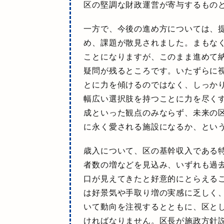
区の堅調な財政運営が寄与するもの
一方で、今後の進め方については、
め、課題が散見されました。
まもな
ことになりますが、このまま進めて
疑問が残るところです。
いたずらに
とに力を傾けるのではなく、しっか
幅広い選択肢を持つことに力を尽く
成といった観点のみならず、未来の
に永く愛される施設になるか、とい
歳入について、区の基幹収入である
者数の増などを見込み、いずれも過
口が見えてきたと好意的にとらえる
は好景気や手取り増の実感に乏しく
いて動向を注視するとともに、区と
ければなりません。
区長が施政方針