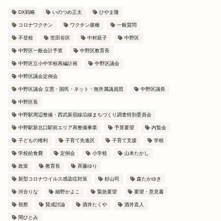
DX戦略
いのつめ正太
ひやま隆
コロナワクチン
ワクチン接種
一般質問
不登校
世田谷区
中村延子
中野区
中野区一般会計予算
中野区教育長
中野区立小中学校再編計画
中野区議会
中野区議会定例会
中野区議会 立憲・国民・ネット・無所属議員団
中野区議長
中野区長
中野駅周辺整備・西武新宿線沿線まちづくり調査特別委員会
中野駅新北口駅前エリア再整備事業
予算要望
内覧会
子どもの権利
子育て先進区
子育て支援
学校
学校給食費
定例会
小学校
山本たかし
政策
教育長
斉藤ゆり
新型コロナウイルス感染症対策
杉山司
森たかゆき
河合りな
細野かよこ
緊急要望
要望・意見書
視察
賛成討論
酒井たくや
酒井直人
間ひとみ