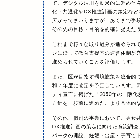
て、デジタル活用を効果的に進めた
化・共通化やDX推進計画の策定な
広がってまいりますが、あくまで手
その先の目標・目的を的確に捉えた
これまで様々な取り組みが進められ
ンに沿って教育支援室の運営体制が
進められていくことを評価します。
また、区が目指す環境施策を総合的
和７年度に改定を予定
しています。
ティ宣言に掲げた「2050年の二酸
方針を一歩前に進めた、より具体的
その他、個別の事業において、
男女
DX推進計画の策定に向けた意識調
パークの開設、妊娠・出産・子育て