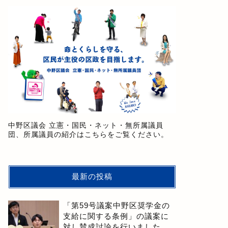
中野区議会 立憲・国民・ネット・無所属議員
団、所属議員の紹介はこちらをご覧ください。
最新の投稿
「第59号議案中野区奨学金の
支給に関する条例」の議案に
対し賛成討論を行いました。