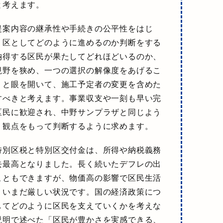
と考えます。
提案内容の継承性や手続きの公平性をはじ
く区としてどのように進めるのか判断をする
納得する区民が果たしてどれほどいるのか、
視野を狭め、一つの選択の解像度をあげるこ
りと眼を開いて、施工予定者の変更を含めた
すべきと考えます。
事業収支や一刻も早い完
区民に歓迎され、中野サンプラザと同じよう
う観点
をもって判断するように求めます。
特別区税と特別区交付金は、所得や納税義務
去最高となりました。長く続いたデフレの出
こともできますが、物価高の影響で区民生活
、いまだ厳しい状況です。国の経済政策につ
してどのように区民を支えていくかを考えな
説明で述べた「区民が豊かさを実感できる、