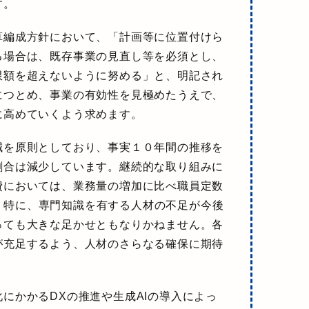
す。
算編成方針において、「計画等に位置付けら
る場合は、既存事業の見直し等を必須とし、
限額を超えないように努める」と、明記され
につとめ、事業の有効性を見極めたうえで、
に高めていくよう
求めます。
減を原則としており、事実１０年間の推移を
割合は減少しています。継続的な取り組みに
費においては、業務量の増加に比べ職員定数
。特に、
専門知識を有する人材の不足が今後
っても大きな足かせともなりかねません。
各
が充足するよう、人材のさらなる確保に期待
にかかるDXの推進や生成AIの導入によっ