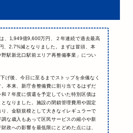
1,949億9,600万円、２年連続で過去最高
万円、2.7%減となりました。まずは冒頭、本
中野駅新北口駅前エリア再整備事業」
につい
り下げ後、今日に至るまでストップを余儀なく
す。本来、新庁舎整備費に割り当てるはずだ
令和７年度に償還を予定していた特別区債は
ととなりました。施設の閉鎖管理費用や固定
おり、金額規模として大きなイレギュラーで
好調な歳入もあって区民サービスの縮小や新
行財政への影響を最低限にとどめた点には、