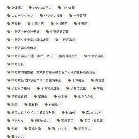
DX戦略
いのつめ正太
ひやま隆
コロナワクチン
ワクチン接種
一般質問
不登校
世田谷区
中村延子
中野区
中野区一般会計予算
中野区教育長
中野区立小中学校再編計画
中野区議会
中野区議会定例会
中野区議会 立憲・国民・ネット・無所属議員団
中野区議長
中野区長
中野駅周辺整備・西武新宿線沿線まちづくり調査特別委員会
中野駅新北口駅前エリア再整備事業
予算要望
内覧会
子どもの権利
子育て先進区
子育て支援
学校
学校給食費
定例会
小学校
山本たかし
政策
教育長
斉藤ゆり
新型コロナウイルス感染症対策
杉山司
森たかゆき
河合りな
細野かよこ
緊急要望
要望・意見書
視察
賛成討論
酒井たくや
酒井直人
間ひとみ