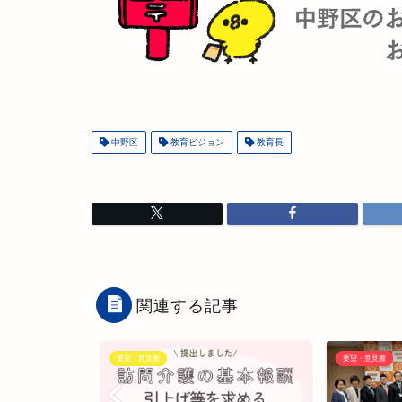
中野区
教育ビジョン
教育長
関連する記事
要望・意見書
要望・意見書