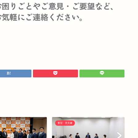
要望・意見書
要