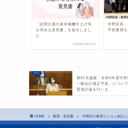
167条の2
「訪問介護の基本報酬引上げ等
中野区長・
る少額随意契
を求める意見書」を提出しまし
予算要望を
求...
た
2024年4月10日
2024年10月21日
第81号議案「令和4年度中野
一般会計補正予算」につい
賛成討論を行いま...
HOME
要望・意見書
中野区の教育ビジョン改訂に