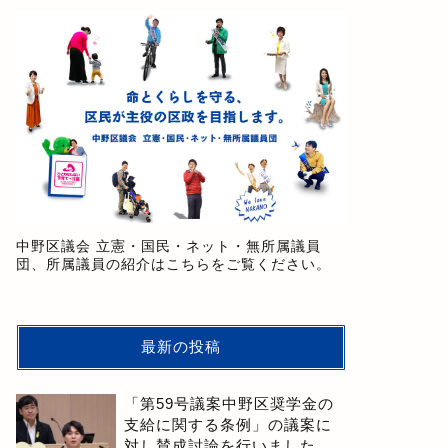
中野区議会 立憲・国民・ネット・無所属議員
団、所属議員の紹介はこちらをご覧ください。
最新の投稿
「第59号議案中野区奨学金の
支給に関する条例」の議案に
対し賛成討論を行いました。