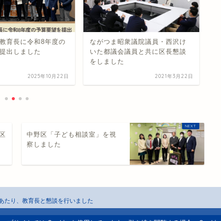
教育長に令和8年度の
ながつま昭衆議院議員・西沢け
「
提出しました
いた都議会議員と共に区長懇談
第
をしました
約
2025年10月22日
2021年3月22日
区
中野区「子ども相談室」を視
て
察しました
あたり、教育長と懇談を行いました